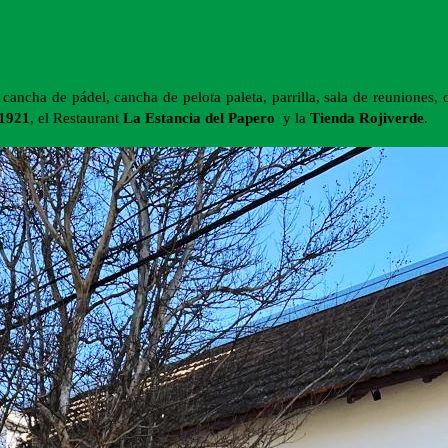
, cancha de pádel, cancha de pelota paleta, parrilla, sala de reuniones,
1921
, el Restaurant
La Estancia del Papero
y la
Tienda Rojiverde
.